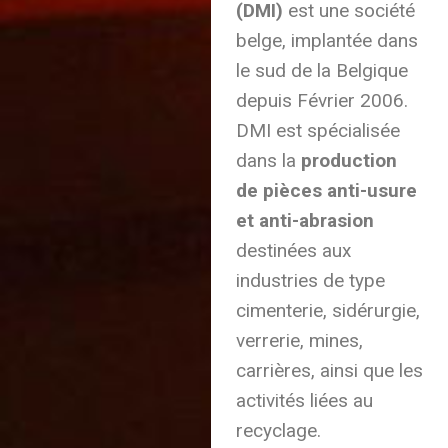
(DMI)
est une société
belge, implantée dans
le sud de la Belgique
depuis Février 2006.
DMI est spécialisée
dans la
production
de pièces anti-usure
et anti-abrasion
destinées aux
industries de type
cimenterie, sidérurgie,
verrerie, mines,
carrières, ainsi que les
activités liées au
recyclage.