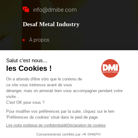
info@dmibe.com
Desaf Metal Industry
À propos
Gamme de produits
Contact
© 2026 – Desaf Metal Industry. Tous droits réservés.
Réalisé par
Confidentialité
-
Mentions légales