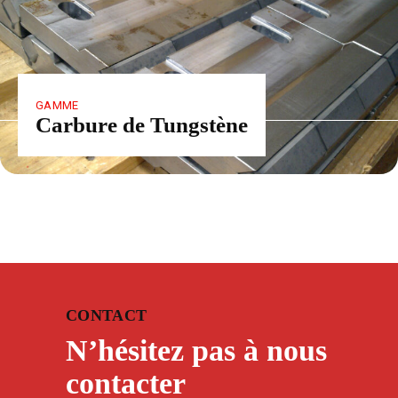
GAMME
Carbure de Tungstène
CONTACT
N’hésitez pas à nous
contacter