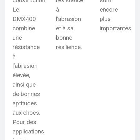
construction.
résistance
sont
Le
à
encore
DMX400
l’abrasion
plus
combine
et à sa
importantes.
une
bonne
résistance
résilience.
à
l’abrasion
élevée,
ainsi que
de bonnes
aptitudes
aux chocs.
Pour des
applications